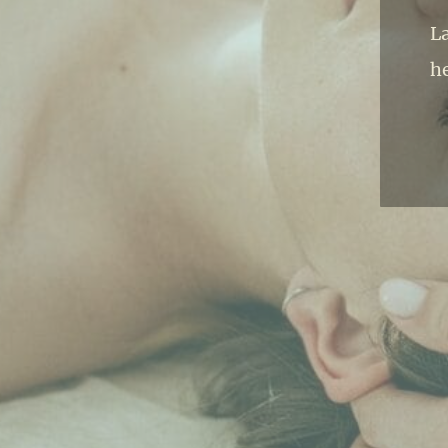
La
he