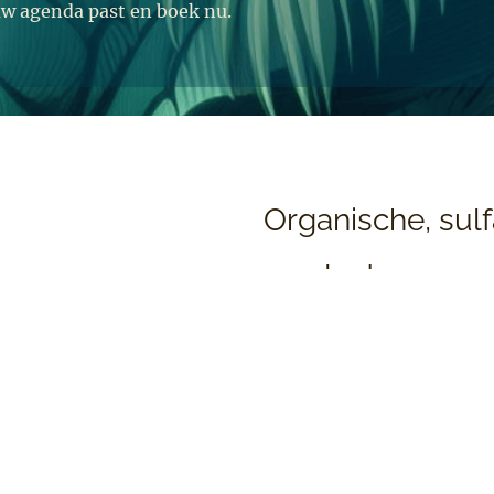
jouw agenda past en boek nu.
Organische,
sul
producten
Voor onze behandelingen
kwalitatieve producten va
Oway is het eerste merk v
gebruik maakt van
100% b