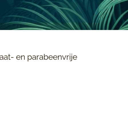
faat- en parabeenvrije
 hebben we bewust gekozen voor de
n Oway.
oor haarverzorging dat uitsluitend
iologisch-dynamische
planten en