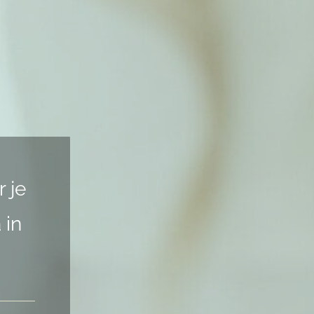
r je
 in